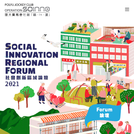
大
堂
報
名
專
題
研
討
主