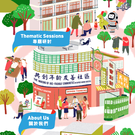
論
壇
ENG